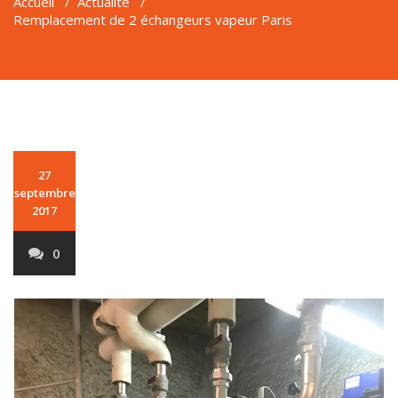
Accueil
/
Actualité
/
Remplacement de 2 échangeurs vapeur Paris
27
septembre
2017
0