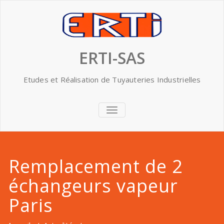
Skip
to
content
ERTI-SAS
Etudes et Réalisation de Tuyauteries Industrielles
AFFICHER/MASQUER
LA
NAVIGATION
Remplacement de 2
échangeurs vapeur
Paris