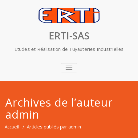
Skip
to
content
ERTI-SAS
Etudes et Réalisation de Tuyauteries Industrielles
AFFICHER/MASQUER
LA
NAVIGATION
Archives de l’auteur
admin
Accueil
/
Articles publiés par admin