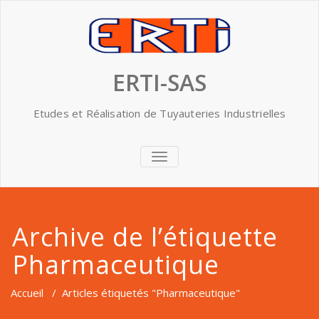
Skip
to
content
ERTI-SAS
Etudes et Réalisation de Tuyauteries Industrielles
AFFICHER/MASQUER
LA
NAVIGATION
Archive de l’étiquette
Pharmaceutique
Accueil
/
Articles étiquetés "Pharmaceutique"