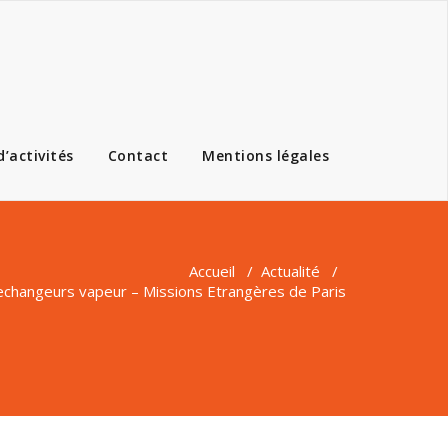
’activités
Contact
Mentions légales
Accueil
/
Actualité
/
changeurs vapeur – Missions Etrangères de Paris